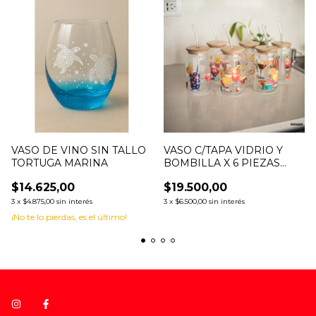
VASO DE VINO SIN TALLO
VASO C/TAPA VIDRIO Y
TORTUGA MARINA
BOMBILLA X 6 PIEZAS
MASON JAR
$14.625,00
$19.500,00
3
x
$4.875,00
sin interés
3
x
$6.500,00
sin interés
¡No te lo pierdas, es el último!