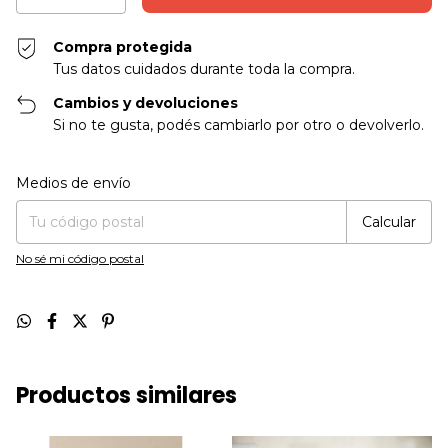
Compra protegida
Tus datos cuidados durante toda la compra.
Cambios y devoluciones
Si no te gusta, podés cambiarlo por otro o devolverlo.
Entregas para el CP:
Cambiar CP
Medios de envío
Calcular
No sé mi código postal
Productos similares