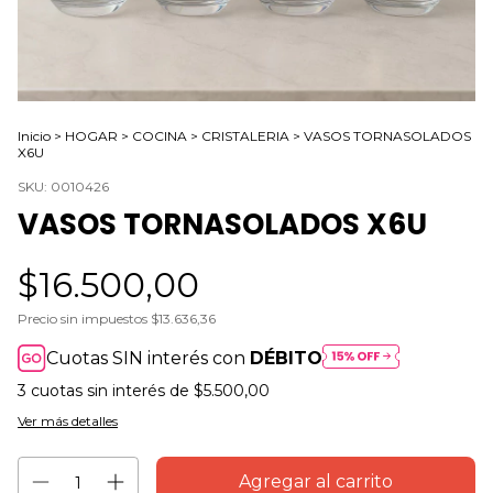
Inicio
>
HOGAR
>
COCINA
>
CRISTALERIA
>
VASOS TORNASOLADOS
X6U
SKU:
0010426
VASOS TORNASOLADOS X6U
$16.500,00
Precio sin impuestos
$13.636,36
Cuotas SIN interés con
DÉBITO
3
cuotas sin interés de
$5.500,00
Ver más detalles