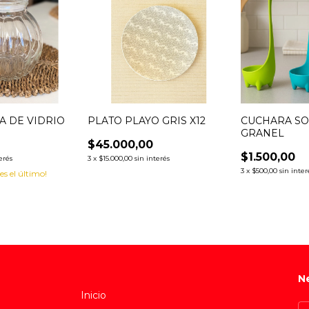
 DE VIDRIO
PLATO PLAYO GRIS X12
CUCHARA SO
GRANEL
$45.000,00
$1.500,00
erés
3
x
$15.000,00
sin interés
3
x
$500,00
sin inter
 es el último!
N
Inicio