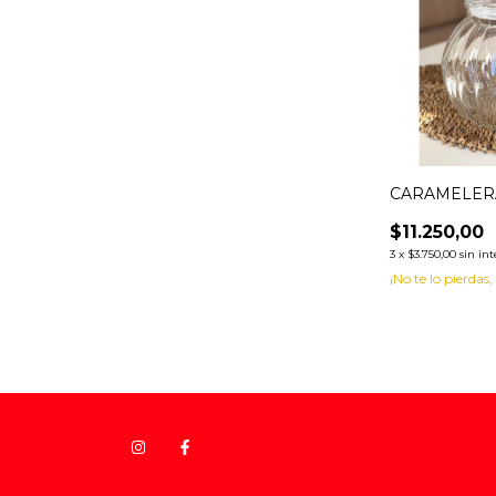
CARAMELERA
$11.250,00
3
x
$3.750,00
sin int
¡No te lo pierdas,