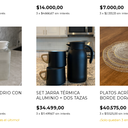
$14.000,00
$7.000,00
erés
3
x
$4.666,67
sin interés
3
x
$2.333,33
sin inte
IDRIO CON
SET JARRA TÉRMICA
PLATOS ACRÍ
ALUMINIO + DOS TAZAS
BORDE DOR
$34.499,00
$40.575,00
terés
3
x
$11.499,67
sin interés
3
x
$13.525,00
sin int
 es el último!
¡Solo quedan
3
en