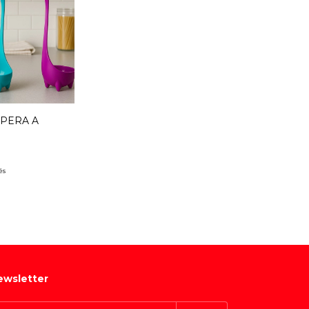
PERA A
és
ewsletter