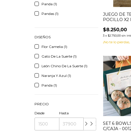
Panda (1)
Pandas (1)
JUEGO DE T
POCILLO X2
$8.250,00
3
x
$2.750,00
sin in
DISEÑOS
¡No te lo pierdas,
Flor Camelia (1)
Gato De La Suerte (1)
León Chino De La Suerte (1)
Naranja Y Azul (1)
Panda (1)
PRECIO
Desde
Hasta
SET 6 BOWL
C/CAJA - 001