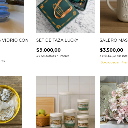
S VIDRIO CON
SET DE TAZA LUCKY
SALERO MA
$9.000,00
$3.500,00
3
x
$3.000,00
sin interés
3
x
$1.166,67
sin inte
erés
¡Solo quedan
4
en