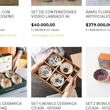
E CON
SET DE CONTENEDORES
RAMO FLOR
 DISEÑO
VIDRIO LABRADO X6
ARTIFICIALE
$40.000,00
$379.000,0
terés
3
x
$13.333,33
sin interés
3
x
$126.333,33
sin in
 es el último!
¡Solo quedan
3
en stock!
S CERAMICA
SET 4 BOWLS CERAMICA
SET 2 BOWL
2462
C/CAJA - 0012461
C/CAJA - 001