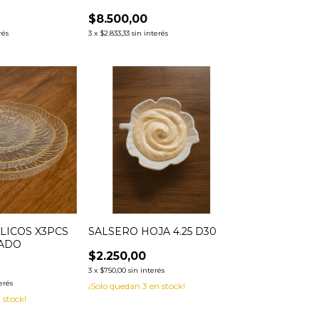
$8.500,00
rés
3
x
$2.833,33
sin interés
LICOS X3PCS
SALSERO HOJA 4.25 D30
ADO
$2.250,00
3
x
$750,00
sin interés
erés
¡Solo quedan
3
en stock!
 stock!