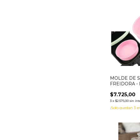
MOLDE DE S
FREIDORA -
$7.725,00
3
x
$2.575,00
sin int
¡Solo quedan
3
en