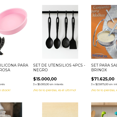
ILICONA PARA
SET DE UTENSILIOS 4PCS -
SET PARA SA
 ROSA
NEGRO
BRINOX
$15.000,00
$71.625,00
erés
3
x
$5.000,00
sin interés
3
x
$23.875,00
sin in
 stock!
¡No te lo pierdas, es el último!
¡No te lo pierdas, 