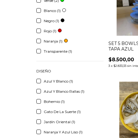
Verde (2)
Blanco (1)
Negro (1)
Rojo (1)
Naranja (1)
SET 5 BOWL
TAPA AZUL
Transparente (1)
$8.500,00
3
x
$2.833,33
sin int
DISEÑO
Azul Y Blanco (1)
Azul Y Blanco Rallas (1)
Bohemio (1)
Gato De La Suerte (1)
Jardín Oriental (1)
Naranja Y Azul Liso (1)