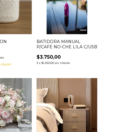
SON
BATIDORA MANUAL
P/CAFE NO-CHE LILA C/USB
$3.750,00
rés
3
x
$1.250,00
sin interés
 stock!