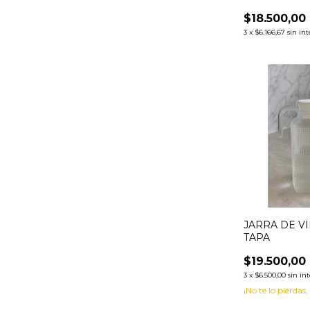
$18.500,00
3
x
$6.166,67
sin int
JARRA DE V
TAPA
$19.500,00
3
x
$6.500,00
sin in
¡No te lo pierdas,