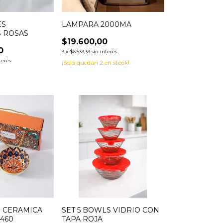
ES
LAMPARA 2000MA
S ROSAS
$19.600,00
0
3
x
$6.533,33
sin interés
terés
¡Solo quedan
2
en stock!
S CERAMICA
SET 5 BOWLS VIDRIO CON
2460
TAPA ROJA