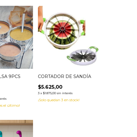
LSA 9PCS
CORTADOR DE SANDÍA
$5.625,00
3
x
$1.875,00
sin interés
terés
¡Solo quedan
3
en stock!
es el último!