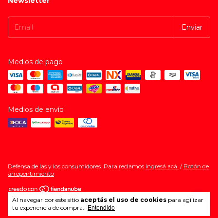
Newsletter
Medios de pago
Medios de envío
Defensa de las y los consumidores. Para reclamos
ingresá acá.
/
Botón de
arrepentimiento
Al navegar por este sitio
aceptás el uso de cookies
para agilizar
Copyright PRECIO WOW - 2026. Todos los derechos reservados.
tu experiencia de compra.
Entendido