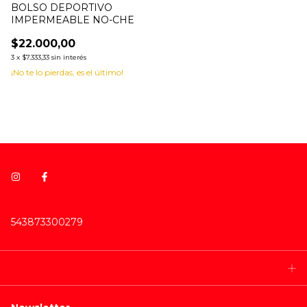
BOLSO DEPORTIVO
IMPERMEABLE NO-CHE
$22.000,00
3
x
$7.333,33
sin interés
¡No te lo pierdas, es el último!
543873300279