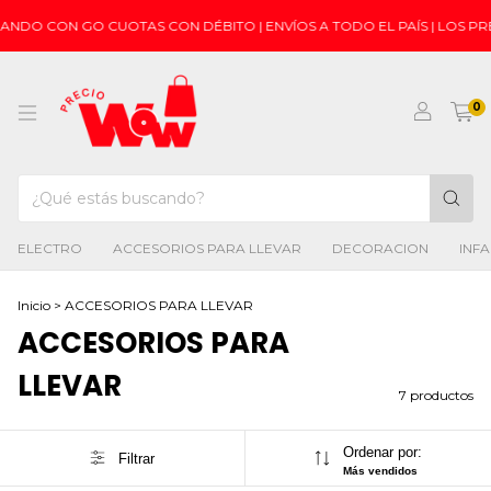
ANDO CON GO CUOTAS CON DÉBITO | ENVÍOS A TODO EL PAÍS | LOS P
0
ELECTRO
ACCESORIOS PARA LLEVAR
DECORACION
INFA
Inicio
>
ACCESORIOS PARA LLEVAR
ACCESORIOS PARA
LLEVAR
7 productos
Ordenar por:
Filtrar
Más vendidos