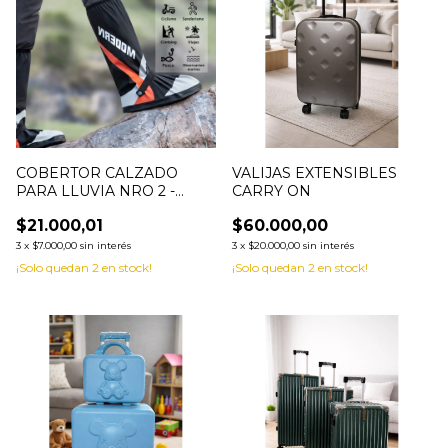
COBERTOR CALZADO
VALIJAS EXTENSIBLES
PARA LLUVIA NRO 2 -
CARRY ON
0012421
$21.000,01
$60.000,00
3
x
$7.000,00
sin interés
3
x
$20.000,00
sin interés
¡Solo quedan
2
en stock!
¡Solo quedan
2
en stock!