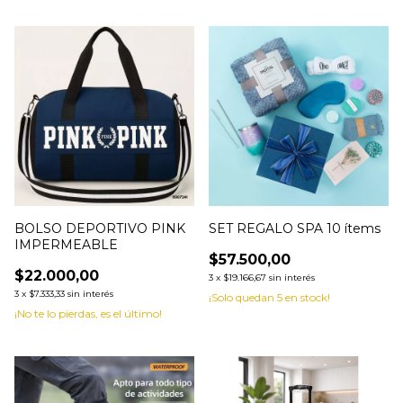
BOLSO DEPORTIVO PINK
SET REGALO SPA 10 ítems
IMPERMEABLE
$57.500,00
$22.000,00
3
x
$19.166,67
sin interés
3
x
$7.333,33
sin interés
¡Solo quedan
5
en stock!
¡No te lo pierdas, es el último!