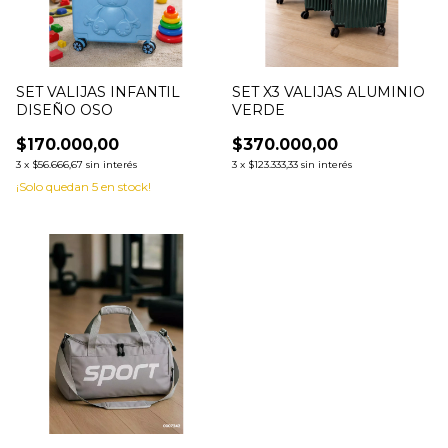
SET VALIJAS INFANTIL
SET X3 VALIJAS ALUMINIO
DISEÑO OSO
VERDE
$170.000,00
$370.000,00
3
x
$56.666,67
sin interés
3
x
$123.333,33
sin interés
¡Solo quedan
5
en stock!