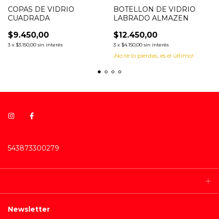
COPAS DE VIDRIO
BOTELLON DE VIDRIO
CUADRADA
LABRADO ALMAZEN
$9.450,00
$12.450,00
3
x
$3.150,00
sin interés
3
x
$4.150,00
sin interés
¡No te lo pierdas, es el último!
543873300279
Newsletter