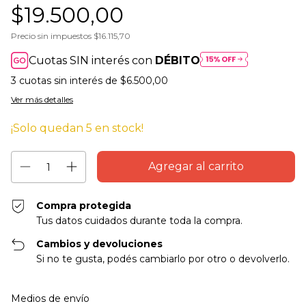
$19.500,00
Precio sin impuestos
$16.115,70
Cuotas SIN interés con
DÉBITO
3
cuotas sin interés de
$6.500,00
Ver más detalles
¡Solo quedan
5
en stock!
Compra protegida
Tus datos cuidados durante toda la compra.
Cambios y devoluciones
Si no te gusta, podés cambiarlo por otro o devolverlo.
Entregas para el CP:
Cambiar CP
Medios de envío