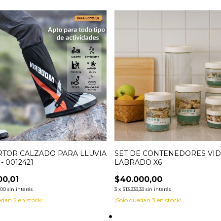
TOR CALZADO PARA LLUVIA
SET DE CONTENEDORES VID
- 0012421
LABRADO X6
00,01
$40.000,00
,00
sin interés
3
x
$13.333,33
sin interés
uedan
2
en stock!
¡Solo quedan
3
en stock!