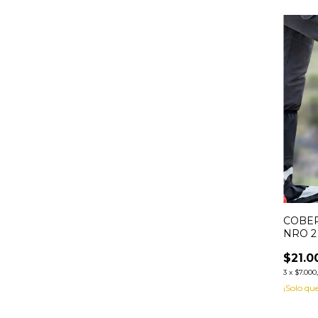
COBER
NRO 2 
$21.0
3
x
$7.000
¡Solo q