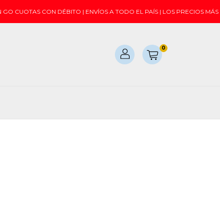
O CUOTAS CON DÉBITO | ENVÍOS A TODO EL PAÍS | LOS PRECIOS MÁS
0