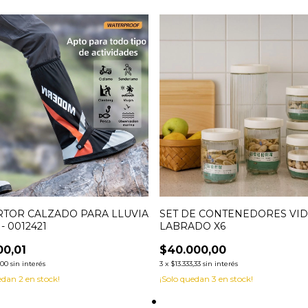
TOR CALZADO PARA LLUVIA
SET DE CONTENEDORES VID
- 0012421
LABRADO X6
00,01
$40.000,00
,00
sin interés
3
x
$13.333,33
sin interés
uedan
2
en stock!
¡Solo quedan
3
en stock!