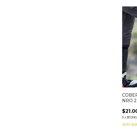
COBER
NRO 2 
$21.0
3
x
$7.000
¡Solo q