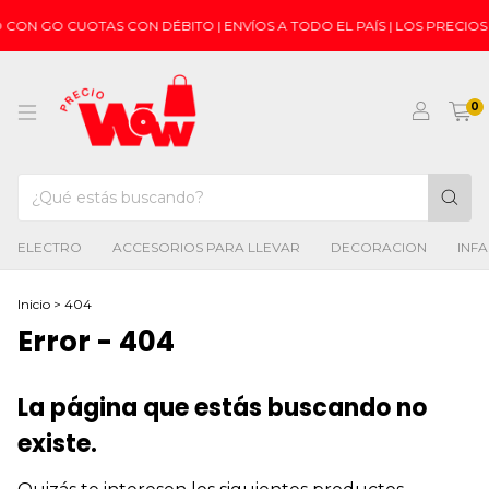
 CON GO CUOTAS CON DÉBITO | ENVÍOS A TODO EL PAÍS | LOS PRECI
0
ELECTRO
ACCESORIOS PARA LLEVAR
DECORACION
INFA
Inicio
>
404
Error - 404
La página que estás buscando no
existe.