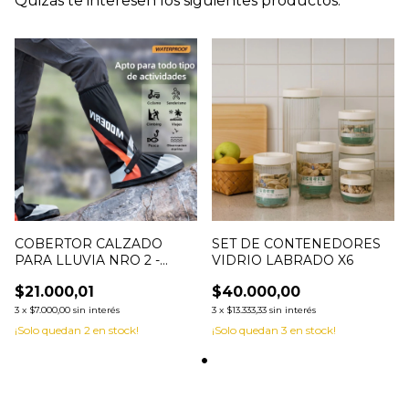
Quizás te interesen los siguientes productos.
COBERTOR CALZADO
SET DE CONTENEDORES
PARA LLUVIA NRO 2 -
VIDRIO LABRADO X6
0012421
$21.000,01
$40.000,00
3
x
$7.000,00
sin interés
3
x
$13.333,33
sin interés
¡Solo quedan
2
en stock!
¡Solo quedan
3
en stock!