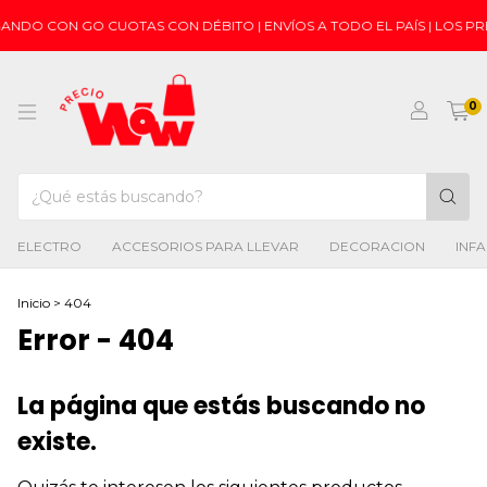
GANDO CON GO CUOTAS CON DÉBITO | ENVÍOS A TODO EL PAÍS | LOS 
0
ELECTRO
ACCESORIOS PARA LLEVAR
DECORACION
INFA
Inicio
>
404
Error - 404
La página que estás buscando no
existe.