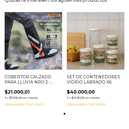
Quizás te interesen los siguientes productos.
COBERTOR CALZADO
SET DE CONTENEDORES
PARA LLUVIA NRO 2 -
VIDRIO LABRADO X6
0012421
$21.000,01
$40.000,00
3
x
$7.000,00
sin interés
3
x
$13.333,33
sin interés
¡Solo quedan
2
en stock!
¡Solo quedan
3
en stock!