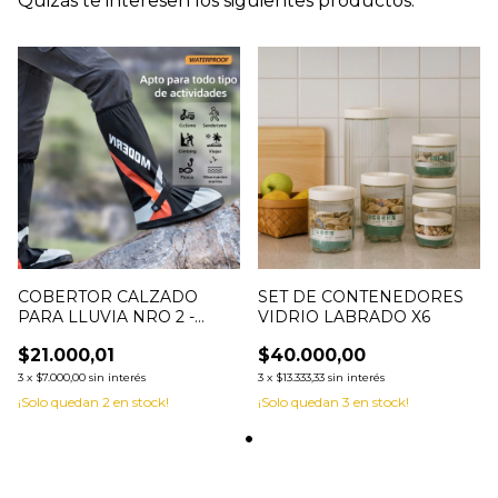
Quizás te interesen los siguientes productos.
COBERTOR CALZADO
SET DE CONTENEDORES
PARA LLUVIA NRO 2 -
VIDRIO LABRADO X6
0012421
$21.000,01
$40.000,00
3
x
$7.000,00
sin interés
3
x
$13.333,33
sin interés
¡Solo quedan
2
en stock!
¡Solo quedan
3
en stock!