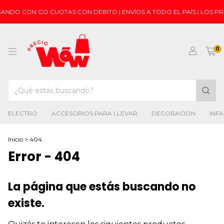
GANDO CON GO CUOTAS CON DÉBITO | ENVÍOS A TODO EL PAÍS | LOS 
0
ELECTRO
ACCESORIOS PARA LLEVAR
DECORACION
INFA
Inicio
>
404
Error - 404
La página que estás buscando no
existe.