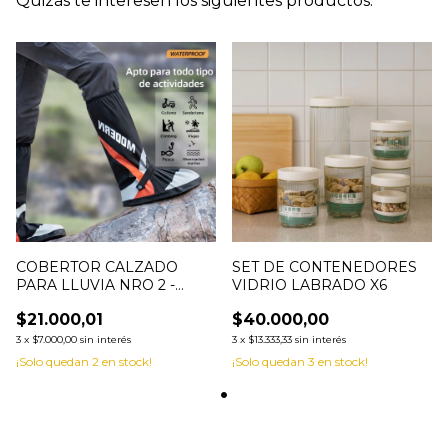
Quizás te interesen los siguientes productos.
COBERTOR CALZADO
SET DE CONTENEDORES
PARA LLUVIA NRO 2 -
VIDRIO LABRADO X6
0012421
$21.000,01
$40.000,00
3
x
$7.000,00
sin interés
3
x
$13.333,33
sin interés
¡Solo quedan
2
en stock!
¡Solo quedan
3
en stock!