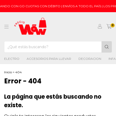
GANDO CON GO CUOTAS CON DÉBITO | ENVÍOS A TODO EL PAÍS | LOS 
0
ELECTRO
ACCESORIOS PARA LLEVAR
DECORACION
INFA
Inicio
>
404
Error - 404
La página que estás buscando no
existe.